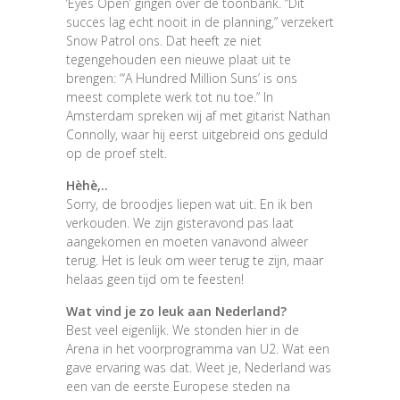
‘Eyes Open’ gingen over de toonbank. “Dit
succes lag echt nooit in de planning,” verzekert
Snow Patrol ons. Dat heeft ze niet
tegengehouden een nieuwe plaat uit te
brengen: “‘A Hundred Million Suns’ is ons
meest complete werk tot nu toe.” In
Amsterdam spreken wij af met gitarist Nathan
Connolly, waar hij eerst uitgebreid ons geduld
op de proef stelt.
Hèhè,..
Sorry, de broodjes liepen wat uit. En ik ben
verkouden. We zijn gisteravond pas laat
aangekomen en moeten vanavond alweer
terug. Het is leuk om weer terug te zijn, maar
helaas geen tijd om te feesten!
Wat vind je zo leuk aan Nederland?
Best veel eigenlijk. We stonden hier in de
Arena in het voorprogramma van U2. Wat een
gave ervaring was dat. Weet je, Nederland was
een van de eerste Europese steden na