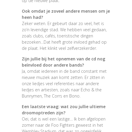
op de nieuwe plaat.
Ook omdat je zoveel andere mensen om je
heen had?
Zeker weten. Er gebeurt daar zo veel, het is
zo’n levendige stad. We hebben veel gedaan,
zoals clubs, cafés, toeristische dingen
bezoeken…Dat heeft grote invloed gehad op
de plaat. Het klinkt veel zelfverzekerder.
Zijn jullie bij het opnemen van de cd nog
beïnvloed door andere bands?
Ja, omdat iedereen in de band constant met
nieuwe muziek aan komt zetten. Er zitten in
onze liedjes veel referenties naar andere
liedjes en artiesten, zoals naar Echo & the
Bunnymen, The Corrs en Bono.
Een laatste vraag: wat zou jullie ultieme
droomoptreden zijn?
Oei, dat is wel een lastige… Ik ben afgelopen
zomer naar de Foo Fighters geweest in het
Wembley Stadium, dat was zo ongelofelijk.