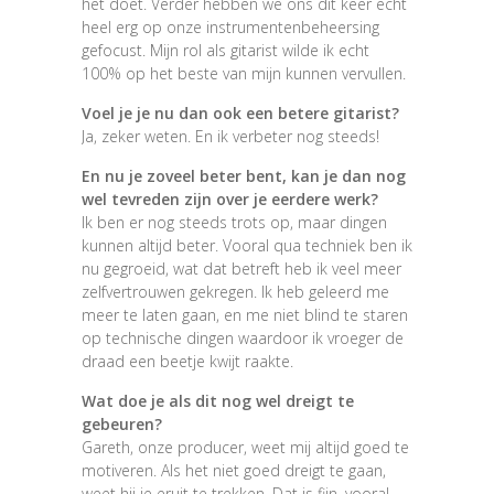
het doet. Verder hebben we ons dit keer echt
heel erg op onze instrumentenbeheersing
gefocust. Mijn rol als gitarist wilde ik echt
100% op het beste van mijn kunnen vervullen.
Voel je je nu dan ook een betere gitarist?
Ja, zeker weten. En ik verbeter nog steeds!
En nu je zoveel beter bent, kan je dan nog
wel tevreden zijn over je eerdere werk?
Ik ben er nog steeds trots op, maar dingen
kunnen altijd beter. Vooral qua techniek ben ik
nu gegroeid, wat dat betreft heb ik veel meer
zelfvertrouwen gekregen. Ik heb geleerd me
meer te laten gaan, en me niet blind te staren
op technische dingen waardoor ik vroeger de
draad een beetje kwijt raakte.
Wat doe je als dit nog wel dreigt te
gebeuren?
Gareth, onze producer, weet mij altijd goed te
motiveren. Als het niet goed dreigt te gaan,
weet hij je eruit te trekken. Dat is fijn, vooral