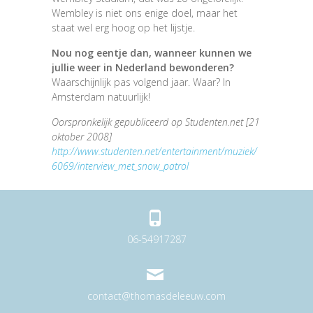
Wembley is niet ons enige doel, maar het
staat wel erg hoog op het lijstje.
Nou nog eentje dan, wanneer kunnen we
jullie weer in Nederland bewonderen?
Waarschijnlijk pas volgend jaar. Waar? In
Amsterdam natuurlijk!
Oorspronkelijk gepubliceerd op Studenten.net [21
oktober 2008]
http://www.studenten.net/entertainment/muziek/
6069/interview_met_snow_patrol
06-54917287
contact@thomasdeleeuw.com