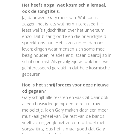
Het heeft nogal wat kosmisch allemaal,
ook de songtitels.
Ja, daar weet Gary meer van. Wat kan ik
zeggen: het is iets wat hem interesseert. Hij
leest wel ’s tijdschriften over het universum
enzo. Dat bizar grootte en die oneindigheid
spreekt ons aan. Het is zo anders dan ons
leven; dingen waar mensen zich soms mee
bezig houden, relaties enz., staan daarbij zo in
schril contrast. Als gevolg zijn wij ook best wel
geïnteresseerd geraakt in dat hele kosmische
gebeuren!
Hoe is het schrijfproces voor deze nieuwe
cd gegaan?
Gary schrijft alle teksten en vaak zit daar ook
al een basisideetje bij: een refrein of ruw
melodietje. Ik en Gary maken daar een meer
muzikaal geheel van. De rest van de bands
voelt zich eigenlijk niet zo comfortabel met
songwriting, dus het is maar goed dat Gary