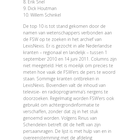
8. Erik Snel
9. Dick Houtman
10. Willem Schinkel
De top 10 is tot stand gekomen door de
namen van wetenschappers verbonden aan
de FSW op te zoeken in het archief van
LexisNexis. Er is gezocht in alle Nederlandse
kranten – regionaal en landelijk – tussen 1
september 2010 en 14 juni 2011. Columns zijn
niet meegeteld. Het is moeilijk om precies te
meten hoe vaak de FSW’ers de pers te woord
staan. Sommige kranten ontbreken in
LexisNexis. Bovendien valt de inhoud van
televisie- en radioprogramma’s nergens te
doorzoeken. Regelmatig worden FSW’ers ook
gebruikt om achtergrondinformatie te
verschaffen, zonder dat zij in het stuk
genoemd worden. Volgens Rinus van
Schendelen betreft dit de helft van zijn
persaanvragen. De lijst is met hulp van en in
overeenstemming met de afdeling