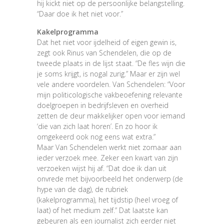
hij kickt niet op de persoonlijke belangstelling.
“Daar doe ik het niet voor.”
Kakelprogramma
Dat het niet voor ijdelheid of eigen gewin is,
zegt ook Rinus van Schendelen, die op de
tweede plaats in de lijst staat. “De fles wijn die
je soms krijgt, is nogal zurig.” Maar er zijn wel
vele andere voordelen. Van Schendelen: “Voor
mijn politicologische vakbeoefening relevante
doelgroepen in bedrijfsleven en overheid
zetten de deur makkelijker open voor iemand
‘die van zich laat horen’. En zo hoor ik
omgekeerd ook nog eens wat extra.”
Maar Van Schendelen werkt niet zomaar aan
ieder verzoek mee. Zeker een kwart van zijn
verzoeken wijst hij af. “Dat doe ik dan uit
onvrede met bijvoorbeeld het onderwerp (de
hype van de dag), de rubriek
(kakelprogramma), het tijdstip (heel vroeg of
laat) of het medium zelf.” Dat laatste kan
gebeuren als een journalist zich eerder niet