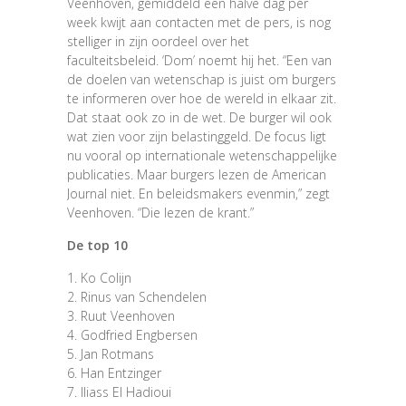
Veenhoven, gemiddeld een halve dag per
week kwijt aan contacten met de pers, is nog
stelliger in zijn oordeel over het
faculteitsbeleid. ‘Dom’ noemt hij het. “Een van
de doelen van wetenschap is juist om burgers
te informeren over hoe de wereld in elkaar zit.
Dat staat ook zo in de wet. De burger wil ook
wat zien voor zijn belastinggeld. De focus ligt
nu vooral op internationale wetenschappelijke
publicaties. Maar burgers lezen de American
Journal niet. En beleidsmakers evenmin,” zegt
Veenhoven. “Die lezen de krant.”
De top 10
1. Ko Colijn
2. Rinus van Schendelen
3. Ruut Veenhoven
4. Godfried Engbersen
5. Jan Rotmans
6. Han Entzinger
7. Iliass El Hadioui