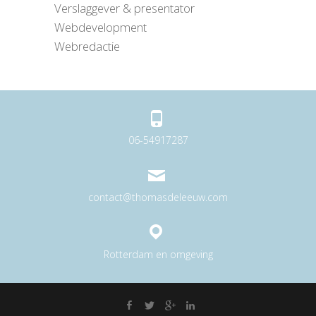
Verslaggever & presentator
Webdevelopment
Webredactie
06-54917287
contact@thomasdeleeuw.com
Rotterdam en omgeving