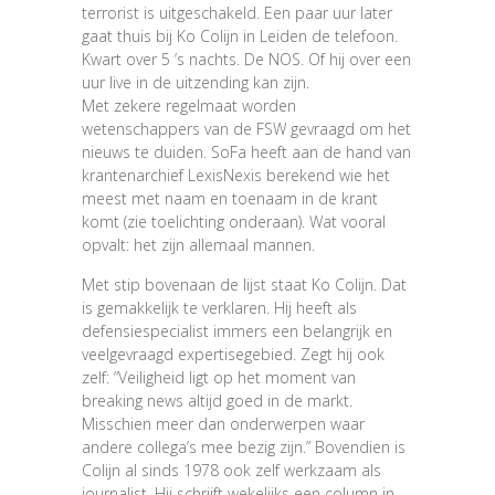
terrorist is uitgeschakeld. Een paar uur later
gaat thuis bij Ko Colijn in Leiden de telefoon.
Kwart over 5 ’s nachts. De NOS. Of hij over een
uur live in de uitzending kan zijn.
Met zekere regelmaat worden
wetenschappers van de FSW gevraagd om het
nieuws te duiden. SoFa heeft aan de hand van
krantenarchief LexisNexis berekend wie het
meest met naam en toenaam in de krant
komt (zie toelichting onderaan). Wat vooral
opvalt: het zijn allemaal mannen.
Met stip bovenaan de lijst staat Ko Colijn. Dat
is gemakkelijk te verklaren. Hij heeft als
defensiespecialist immers een belangrijk en
veelgevraagd expertisegebied. Zegt hij ook
zelf: “Veiligheid ligt op het moment van
breaking news altijd goed in de markt.
Misschien meer dan onderwerpen waar
andere collega’s mee bezig zijn.” Bovendien is
Colijn al sinds 1978 ook zelf werkzaam als
journalist. Hij schrijft wekelijks een column in