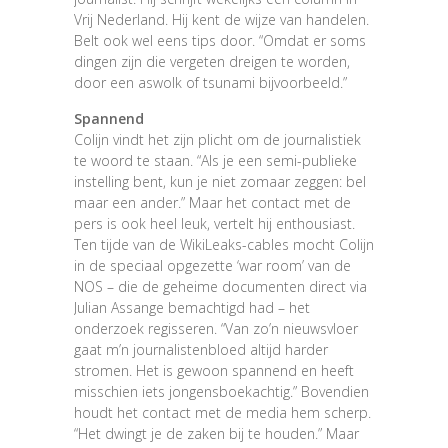
Vrij Nederland. Hij kent de wijze van handelen.
Belt ook wel eens tips door. “Omdat er soms
dingen zijn die vergeten dreigen te worden,
door een aswolk of tsunami bijvoorbeeld.”
Spannend
Colijn vindt het zijn plicht om de journalistiek
te woord te staan. “Als je een semi-publieke
instelling bent, kun je niet zomaar zeggen: bel
maar een ander.” Maar het contact met de
pers is ook heel leuk, vertelt hij enthousiast.
Ten tijde van de WikiLeaks-cables mocht Colijn
in de speciaal opgezette ‘war room’ van de
NOS – die de geheime documenten direct via
Julian Assange bemachtigd had – het
onderzoek regisseren. “Van zo’n nieuwsvloer
gaat m’n journalistenbloed altijd harder
stromen. Het is gewoon spannend en heeft
misschien iets jongensboekachtig.” Bovendien
houdt het contact met de media hem scherp.
“Het dwingt je de zaken bij te houden.” Maar