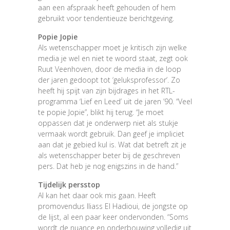
aan een afspraak heeft gehouden of hem
gebruikt voor tendentieuze berichtgeving.
Popie Jopie
Als wetenschapper moet je kritisch zijn welke
media je wel en niet te woord staat, zegt ook
Ruut Veenhoven, door de media in de loop
der jaren gedoopt tot ‘geluksprofessor’. Zo
heeft hij spijt van zijn bijdrages in het RTL-
programma ‘Lief en Leed’ uit de jaren ’90. “Veel
te popie Jopie”, blikt hij terug. “Je moet
oppassen dat je onderwerp niet als stukje
vermaak wordt gebruik. Dan geef je impliciet
aan dat je gebied kul is. Wat dat betreft zit je
als wetenschapper beter bij de geschreven
pers. Dat heb je nog enigszins in de hand.”
Tijdelijk persstop
Al kan het daar ook mis gaan. Heeft
promovendus Iliass El Hadioui, de jongste op
de lijst, al een paar keer ondervonden. “Soms
wordt de nuance en onderbouwing volledig uit